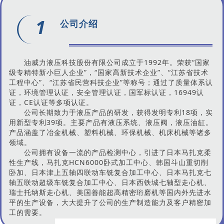
1
公司介绍
油威力液压科技股份有限公司成立于1992年。荣获“国家
级专精特新小巨人企业”，“国家高新技术企业”、“江苏省技术
工程中心”、“
江苏省民营科技企业
”等称号；通过了质量体系认
证，环境管理认证，安全管理认证，
国军标
认证，16949认
证，CE认证等多项认证。
公司长期致力于液压产品的研发，获得发明专利18项，实
用新型专利39项。主要产品有液压系统、液压阀，液压油缸。
产品涵盖了
冶金机械
、塑料机械、环保机械、机床机械等诸多
领域。
公司拥有设备一流的产品检测中心，引进了日本马扎克柔
性生产线，马扎克HCN6000卧式加工中心、韩国斗山重切削
卧加、日本津上五轴四联动车铣复合加工中心、日本马扎克七
轴五联动超级车铣复合加工中心、日本
西铁城
七轴型走心机、
瑞士托纳斯走心机、美国善能超高精密珩磨机等国内外先进水
平的生产设备，大大提升了公司的生产制造能力及客户精密加
工的需要。